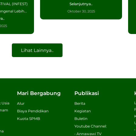
IVAL (INFEST)
Selanjutnya..
ngenal Lebih...
Oktober 30, 2025
a..
2025
Lihat Lainnya..
Mari Bergabung
Publikasi
 Usia
Alur
Berita
 Imam
Biaya Pendidikan
Kegiatan
Kuota SPMB
Buletin
Youtube Channel:
ma
• Annawawi TV