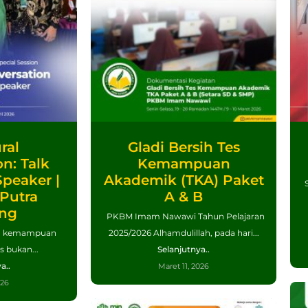
ral
Gladi Bersih Tes
n: Talk
Kemampuan
Speaker |
Akademik (TKA) Paket
S
Putra
A & B
ong
PKBM Imam Nawawi Tahun Pelajaran
ni, kemampuan
2025/2026 Alhamdulillah, pada hari...
s bukan...
Selanjutnya..
a..
Maret 11, 2026
026