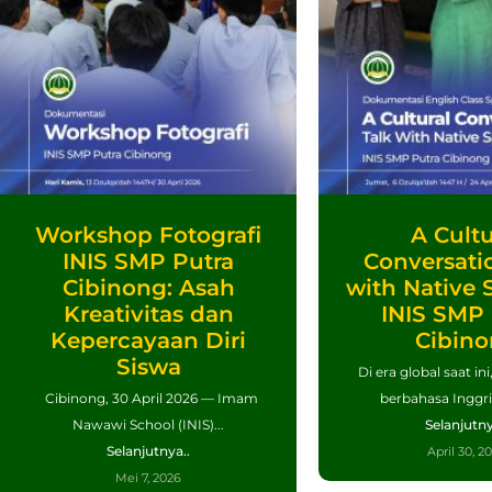
Workshop Fotografi
A Cultu
INIS SMP Putra
Conversatio
Cibinong: Asah
with Native 
Kreativitas dan
INIS SMP 
Kepercayaan Diri
Cibin
Siswa
Di era global saat i
Cibinong, 30 April 2026 — Imam
berbahasa Inggri
Nawawi School (INIS)...
Selanjutny
Selanjutnya..
April 30, 2
Mei 7, 2026