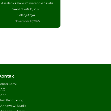
Assalamu’alaikum warahmatullahi
wabarakatuh, Yuk...
Selanjutnya..
November 17, 2025
Kontak
Lokasi Kami
FAQ
Karir
Unit Pendukung:
• Annawawi Studio