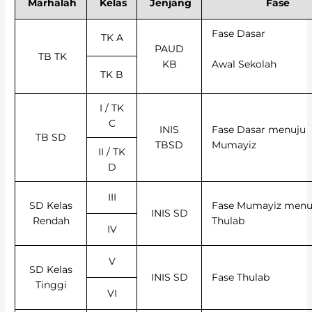
Marhalah
Kelas
Jenjang
Fase
Fase Dasar
TK A
PAUD
TB TK
Awal Sekolah
KB
TK B
I / TK
C
INIS
Fase Dasar menuju
TB SD
TBSD
Mumayiz
II / TK
D
III
SD Kelas
Fase Mumayiz menu
INIS SD
Rendah
Thulab
IV
V
SD Kelas
INIS SD
Fase Thulab
Tinggi
VI