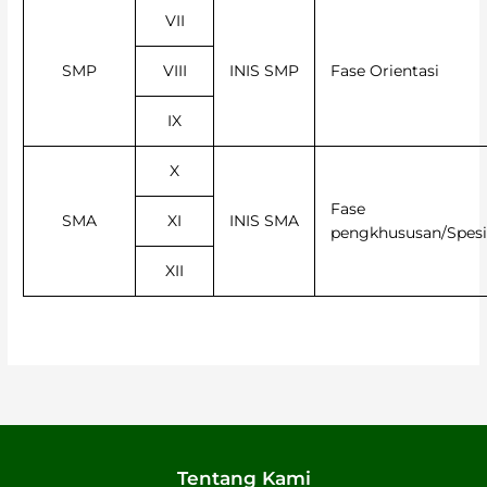
VII
SMP
VIII
INIS SMP
Fase Orientasi
IX
X
Fase
SMA
XI
INIS SMA
pengkhususan/Spesia
XII
Tentang Kami