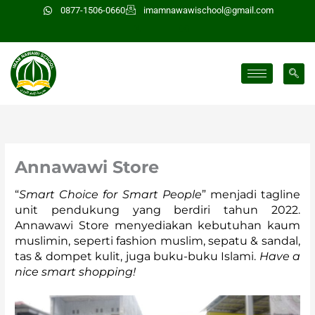
Lewati
0877-1506-0660
imamnawawischool@gmail.com
ke
konten
Annawawi Store
“
Smart Choice for Smart People
” menjadi tagline
unit pendukung yang berdiri tahun 2022.
Annawawi Store menyediakan kebutuhan kaum
muslimin, seperti fashion muslim, sepatu & sandal,
tas & dompet kulit, juga buku-buku Islami.
H
ave a
nice smart shopping!