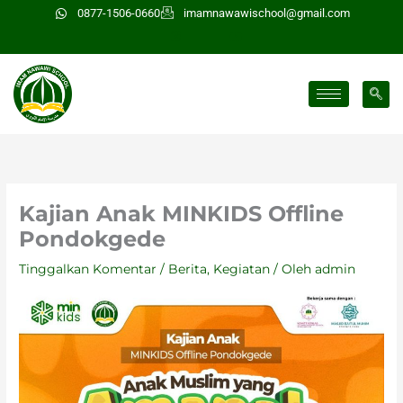
Lewati
0877-1506-0660
imamnawawischool@gmail.com
ke
konten
Kajian Anak MINKIDS Offline
Pondokgede
Tinggalkan Komentar
/
Berita
,
Kegiatan
/ Oleh
admin