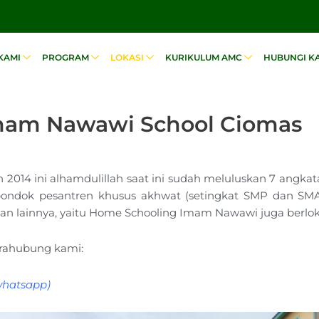
KAMI
PROGRAM
LOKASI
KURIKULUM AMC
HUBUNGI K
mam Nawawi School Ciomas
014 ini alhamdulillah saat ini sudah meluluskan 7 angkat
a pondok pesantren khusus akhwat (setingkat SMP dan
asan lainnya, yaitu Home Schooling Imam Nawawi juga berlok
arahubung kami:
whatsapp)