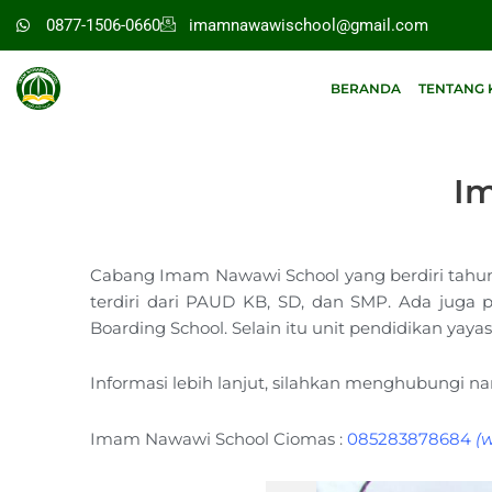
Lewati
0877-1506-0660
imamnawawischool@gmail.com
ke
konten
BERANDA
TENTANG 
I
Cabang Imam Nawawi School yang berdiri tahun 2
terdiri dari PAUD KB, SD, dan SMP. Ada jug
Boarding School. Selain itu unit pendidikan yay
Informasi lebih lanjut, silahkan menghubungi n
Imam Nawawi School Ciomas :
085283878684
(